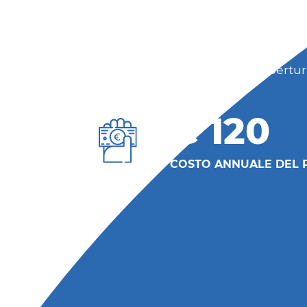
Trattamenti fisioterapici e riabilit
di infortunio
Pacchetto Maternità
Possibilità di estendere la copertur
€
120
COSTO ANNUALE DEL 