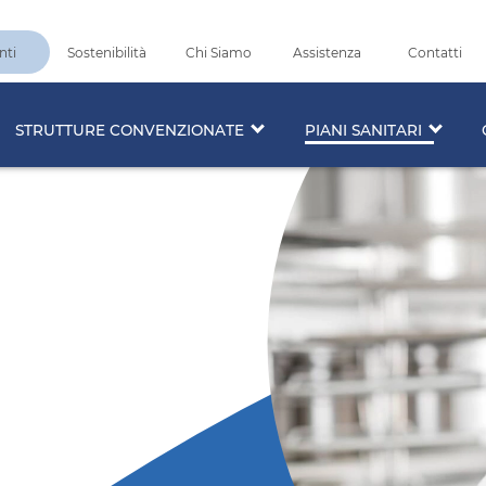
nti
Sostenibilità
Chi Siamo
Assistenza
Contatti
STRUTTURE CONVENZIONATE
PIANI SANITARI
io
ciali
ari
per prestazioni
e
Strutture