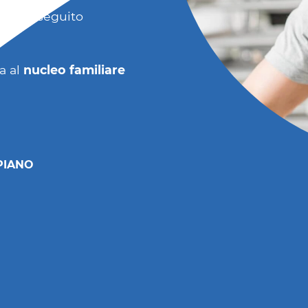
ativi
a seguito
a al
nucleo familiare
PIANO