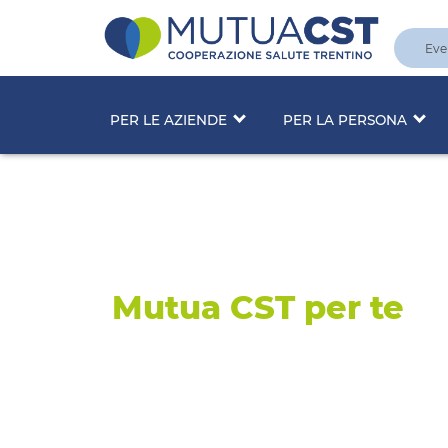
Eve
PER LE AZIENDE
PER LA PERSONA
Piano Sanitar
Caseifici So
Mutua CST per te
Rimborso
al
100%
dei
Ticket Sanit
diagnostiche e specialistiche
Risparmio fino al 70%
nelle nostr
Convenzionate
Cure Odontoiatriche