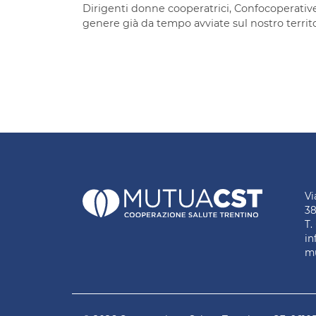
Dirigenti donne cooperatrici, Confocoperative 
genere già da tempo avviate sul nostro territ
Vi
38
T.
in
mu