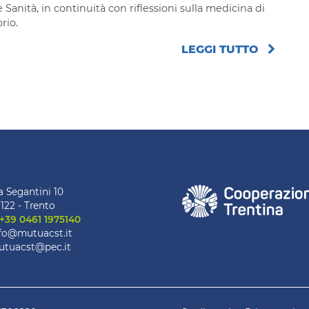
Sanità, in continuità con riflessioni sulla medicina di
orio.
LEGGI TUTTO
a Segantini 10
122 - Trento
+39 0461 1975140
fo@mutuacst.it
tuacst@pec.it