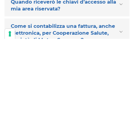
Quando riceverò le chiavi d’accesso alla
mia area riservata?
Come si contabilizza una fattura, anche
elettronica, per Cooperazione Salute,
Società di Mutuo Soccorso?
È possibile il convenzionamento sia in
forma diretta che indiretta?
Le strutture convenzionate sono visibili
solo nell’area riservata?
DOWNLOAD E MODULI UTILI
Domanda di Adesione Mutua CST Welfare